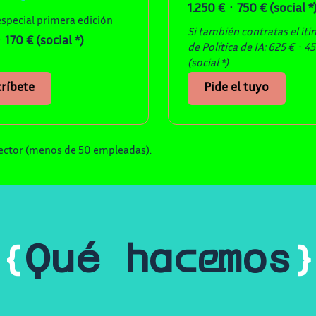
1.250 € · 750 € (social *
especial primera edición
Si también contratas el iti
 170 € (social *)
de Política de IA: 625 € · 4
(social *)
críbete
Pide el tuyo
 sector (menos de 50 empleadas).
{
Qué hacemos
}