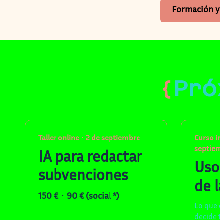
Formación y 
{
Pró
Taller online · 2 de septiembre
Curso i
septie
IA para redactar
Uso
subvenciones
de l
150 € · 90 € (social *)
Lo que 
decide 