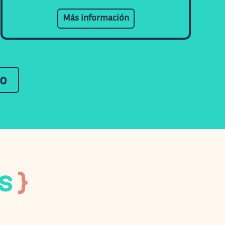
Más información
io
s
}