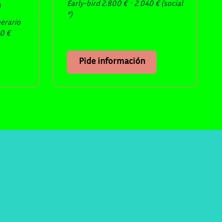
Early-bird 2.800 € · 2.040 € (social
)
*)
nerario
50 €
Pide información