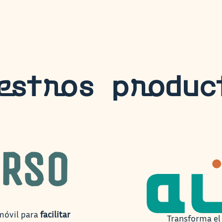
estros produc
móvil para
facilitar
Transforma el