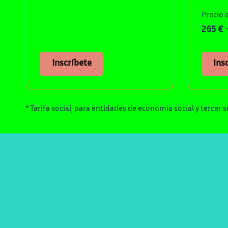
Precio 
265 € ·
Inscríbete
Ins
* Tarifa social, para entidades de economía social y tercer