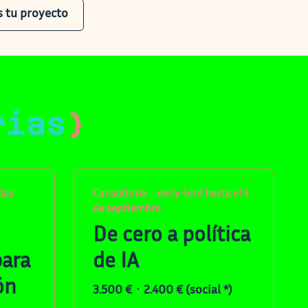
 tu proyecto
rias
}
das
Consultoría · early-bird hasta el 4
de septiembre
De cero a política
para
de IA
ón
3.500 € · 2.400 € (social *)