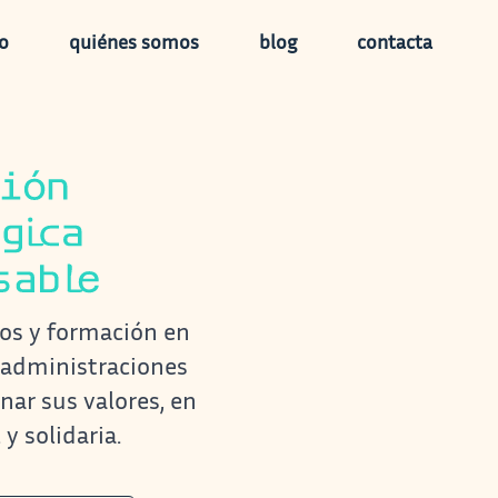
io
quiénes somos
blog
contacta
con ética des
tos y formación en
s administraciones
nar sus valores, en
 y solidaria
.