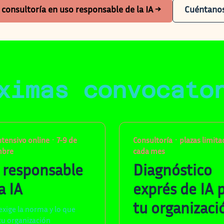
consultoría en uso responsable de la IA →
Cuéntanos
ximas convocato
ntensivo online · 7-9 de
Consultoría · plazas limita
mbre
cada mes
 responsable
Diagnóstico
a IA
exprés de IA 
tu organizaci
exige la norma y lo que
tu organización